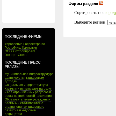
Фирмы раздела
Сортировать по:
город
Выберите регион:
ПОСЛЕДНИЕ ФИРМЫ
Управление Росреестра по
Республике Калмыкия
ООО Югстройпроект
Эксперт-Смета
ПОСЛЕДНИЕ ПРЕСС-
РЕЛИЗЫ
Муниципальная инфраструктура
адаптируется к цифровым
доходам
Социальная инфраструктура
Калмыкии испытывает нагрузку
из-за ограниченных ресурсов и
роста потребностей населения
Образовательные учреждения
Калмыкии сталкиваются с
ограничениями цифрового
развития и кадровым
дефицитом