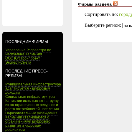
Фирмы раздела
Сортировать по:
город
Выберите регион:
ПОСЛЕДНИЕ ФИРМЫ
Управление Росреестра по
Республике Калмыкия
ООО Югстройпроект
Эксперт-Смета
ПОСЛЕДНИЕ ПРЕСС-
РЕЛИЗЫ
Муниципальная инфраструктура
адаптируется к цифровым
доходам
Социальная инфраструктура
Калмыкии испытывает нагрузку
из-за ограниченных ресурсов и
роста потребностей населения
Образовательные учреждения
Калмыкии сталкиваются с
ограничениями цифрового
развития и кадровым
дефицитом