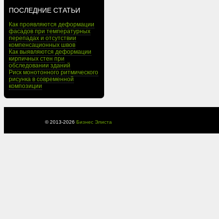
ПОСЛЕДНИЕ СТАТЬИ
Как проявляются деформации
фасадов при температурных
перепадах и отсутствии
компенсационных швов
Как выявляются деформации
кирпичных стен при
обследовании зданий
Риск монотонного ритмического
рисунка в современной
композиции
© 2013-
2026
Бизнес Элиста