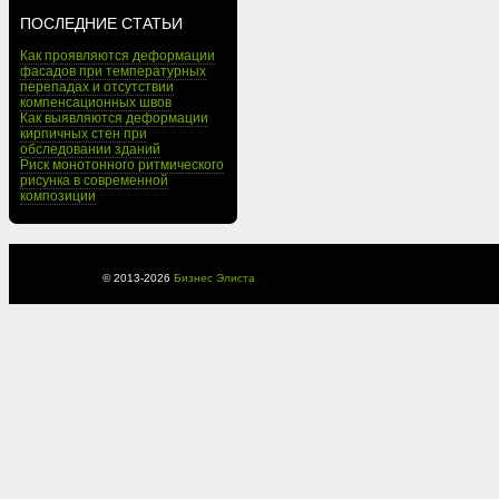
ПОСЛЕДНИЕ СТАТЬИ
Как проявляются деформации
фасадов при температурных
перепадах и отсутствии
компенсационных швов
Как выявляются деформации
кирпичных стен при
обследовании зданий
Риск монотонного ритмического
рисунка в современной
композиции
© 2013-
2026
Бизнес Элиста