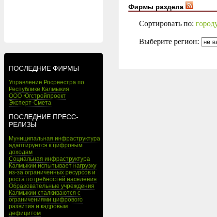
Фирмы раздела
Сортировать по:
город
Выберите регион:
ПОСЛЕДНИЕ ФИРМЫ
Управление Росреестра по
Республике Калмыкия
ООО Югстройпроект
Эксперт-Смета
ПОСЛЕДНИЕ ПРЕСС-
РЕЛИЗЫ
Муниципальная инфраструктура
адаптируется к цифровым
доходам
Социальная инфраструктура
Калмыкии испытывает нагрузку
из-за ограниченных ресурсов и
роста потребностей населения
Образовательные учреждения
Калмыкии сталкиваются с
ограничениями цифрового
развития и кадровым
дефицитом