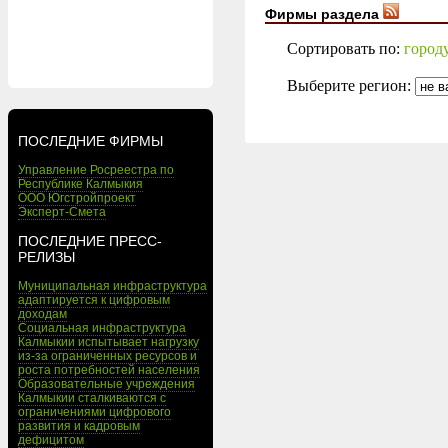
Фирмы раздела
Сортировать по:
город
Выберите регион:
ПОСЛЕДНИЕ ФИРМЫ
Управление Росреестра по
Республике Калмыкия
ООО Югстройпроект
Эксперт-Смета
ПОСЛЕДНИЕ ПРЕСС-
РЕЛИЗЫ
Муниципальная инфраструктура
адаптируется к цифровым
доходам
Социальная инфраструктура
Калмыкии испытывает нагрузку
из-за ограниченных ресурсов и
роста потребностей населения
Образовательные учреждения
Калмыкии сталкиваются с
ограничениями цифрового
развития и кадровым
дефицитом