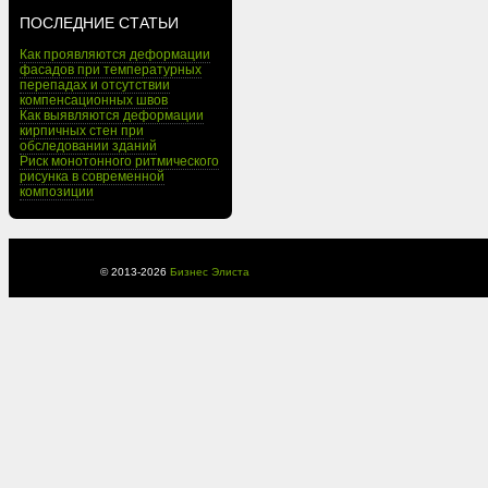
ПОСЛЕДНИЕ СТАТЬИ
Как проявляются деформации
фасадов при температурных
перепадах и отсутствии
компенсационных швов
Как выявляются деформации
кирпичных стен при
обследовании зданий
Риск монотонного ритмического
рисунка в современной
композиции
© 2013-
2026
Бизнес Элиста