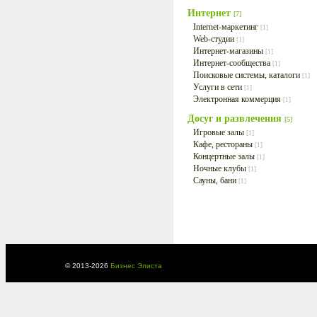
Интернет
[7]
Internet-маркетинг
[1]
Web-студии
[1]
Интернет-магазины
[1]
Интернет-сообщества
[1]
Поисковые системы, каталоги
[1]
Услуги в сети
[1]
Электронная коммерция
[1]
Досуг и развлечения
[5]
Игровые залы
[1]
Кафе, рестораны
[1]
Концертные залы
[1]
Ночные клубы
[1]
Сауны, бани
[1]
© 2013-
2026
Бизнес Элиста