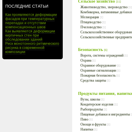
Сельское хозяйство
[11]
ПОСЛЕДНИЕ СТАТЬИ
Животноводство, звероводство
[1]
Комбикорма, витаминные добавк
Как проявляются деформации
Мелиорация
[1]
фасадов при температурных
Птицеводство
перепадах и отсутствии
[1]
компенсационных швов
Пчеловодство
[1]
Как выявляются деформации
Сельскохозяйственное оборудова
кирпичных стен при
Сельскохозяйственные предприят
обследовании зданий
Риск монотонного ритмического
рисунка в современной
Безопасность
[6]
композиции
Ворота, системы ограждений
[1]
Охрана
[1]
Охранное оборудование
[1]
Охранные сигнализации
[1]
Пожарная безопасность
[1]
Средства защиты
[1]
Продукты питания, напитк
Вузы, школы
[1]
Кондитерские изделия
[1]
Рыбопродукты
[1]
Пищевые добавки и ингредиенты
[
Пиво
[1]
Овощи и фрукты
[1]
Напитки
[1]