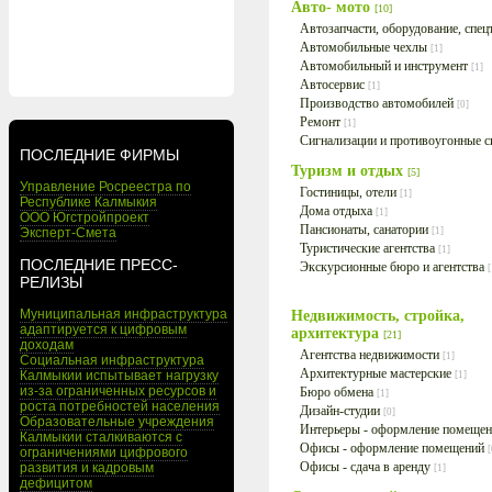
Авто- мото
[10]
Автозапчасти, оборудование, спе
Автомобильные чехлы
[1]
Автомобильный и инструмент
[1]
Автосервис
[1]
Производство автомобилей
[0]
Ремонт
[1]
Сигнализации и противоугонные 
ПОСЛЕДНИЕ ФИРМЫ
Туризм и отдых
[5]
Управление Росреестра по
Гостиницы, отели
[1]
Республике Калмыкия
Дома отдыха
[1]
ООО Югстройпроект
Пансионаты, санатории
Эксперт-Смета
[1]
Туристические агентства
[1]
ПОСЛЕДНИЕ ПРЕСС-
Экскурсионные бюро и агентства
[
РЕЛИЗЫ
Муниципальная инфраструктура
Недвижимость, стройка,
адаптируется к цифровым
архитектура
[21]
доходам
Агентства недвижимости
[1]
Социальная инфраструктура
Архитектурные мастерские
Калмыкии испытывает нагрузку
[1]
из-за ограниченных ресурсов и
Бюро обмена
[1]
роста потребностей населения
Дизайн-студии
[0]
Образовательные учреждения
Интерьеры - оформление помеще
Калмыкии сталкиваются с
Офисы - оформление помещений
[
ограничениями цифрового
Офисы - сдача в аренду
развития и кадровым
[1]
дефицитом