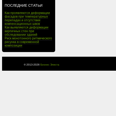
ПОСЛЕДНИЕ СТАТЬИ
Как проявляются деформации
фасадов при температурных
перепадах и отсутствии
компенсационных швов
Как выявляются деформации
кирпичных стен при
обследовании зданий
Риск монотонного ритмического
рисунка в современной
композиции
© 2013-
2026
Бизнес Элиста