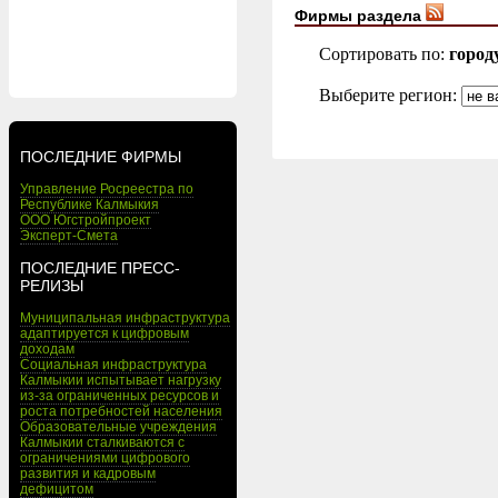
Фирмы раздела
Сортировать по:
город
Выберите регион:
ПОСЛЕДНИЕ ФИРМЫ
Управление Росреестра по
Республике Калмыкия
ООО Югстройпроект
Эксперт-Смета
ПОСЛЕДНИЕ ПРЕСС-
РЕЛИЗЫ
Муниципальная инфраструктура
адаптируется к цифровым
доходам
Социальная инфраструктура
Калмыкии испытывает нагрузку
из-за ограниченных ресурсов и
роста потребностей населения
Образовательные учреждения
Калмыкии сталкиваются с
ограничениями цифрового
развития и кадровым
дефицитом