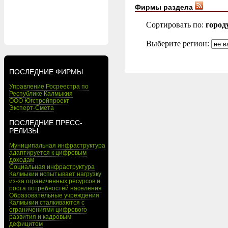
Фирмы раздела
Сортировать по:
город
Выберите регион:
ПОСЛЕДНИЕ ФИРМЫ
Управление Росреестра по
Республике Калмыкия
ООО Югстройпроект
Эксперт-Смета
ПОСЛЕДНИЕ ПРЕСС-
РЕЛИЗЫ
Муниципальная инфраструктура
адаптируется к цифровым
доходам
Социальная инфраструктура
Калмыкии испытывает нагрузку
из-за ограниченных ресурсов и
роста потребностей населения
Образовательные учреждения
Калмыкии сталкиваются с
ограничениями цифрового
развития и кадровым
дефицитом