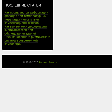
ПОСЛЕДНИЕ СТАТЬИ
Как проявляются деформации
фасадов при температурных
перепадах и отсутствии
компенсационных швов
Как выявляются деформации
кирпичных стен при
обследовании зданий
Риск монотонного ритмического
рисунка в современной
композиции
© 2013-
2026
Бизнес Элиста