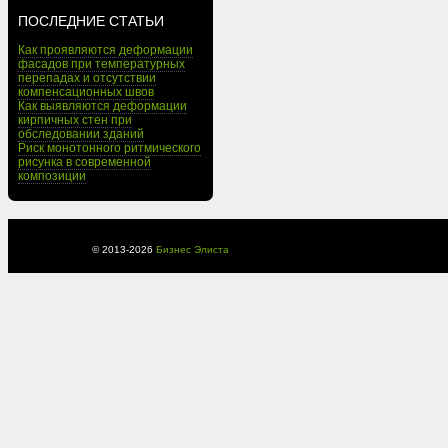
ПОСЛЕДНИЕ СТАТЬИ
Как проявляются деформации
фасадов при температурных
перепадах и отсутствии
компенсационных швов
Как выявляются деформации
кирпичных стен при
обследовании зданий
Риск монотонного ритмического
рисунка в современной
композиции
© 2013-
2026
Бизнес Элиста