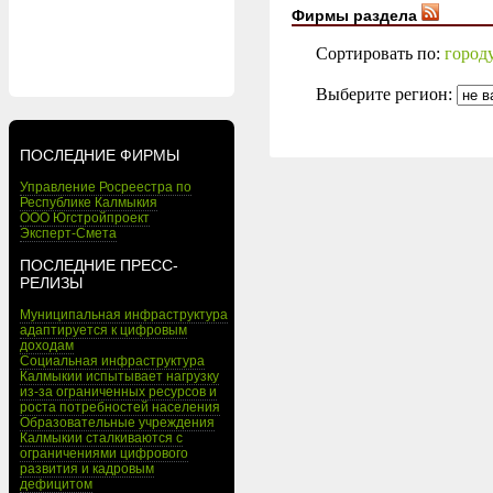
Фирмы раздела
Сортировать по:
город
Выберите регион:
ПОСЛЕДНИЕ ФИРМЫ
Управление Росреестра по
Республике Калмыкия
ООО Югстройпроект
Эксперт-Смета
ПОСЛЕДНИЕ ПРЕСС-
РЕЛИЗЫ
Муниципальная инфраструктура
адаптируется к цифровым
доходам
Социальная инфраструктура
Калмыкии испытывает нагрузку
из-за ограниченных ресурсов и
роста потребностей населения
Образовательные учреждения
Калмыкии сталкиваются с
ограничениями цифрового
развития и кадровым
дефицитом