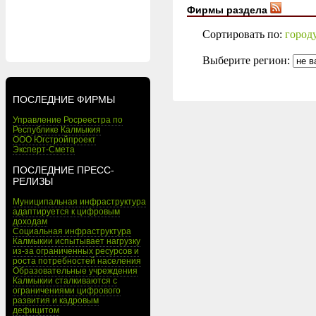
Фирмы раздела
Сортировать по:
город
Выберите регион:
ПОСЛЕДНИЕ ФИРМЫ
Управление Росреестра по
Республике Калмыкия
ООО Югстройпроект
Эксперт-Смета
ПОСЛЕДНИЕ ПРЕСС-
РЕЛИЗЫ
Муниципальная инфраструктура
адаптируется к цифровым
доходам
Социальная инфраструктура
Калмыкии испытывает нагрузку
из-за ограниченных ресурсов и
роста потребностей населения
Образовательные учреждения
Калмыкии сталкиваются с
ограничениями цифрового
развития и кадровым
дефицитом