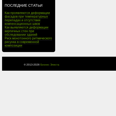
ПОСЛЕДНИЕ СТАТЬИ
Как проявляются деформации
фасадов при температурных
перепадах и отсутствии
компенсационных швов
Как выявляются деформации
кирпичных стен при
обследовании зданий
Риск монотонного ритмического
рисунка в современной
композиции
© 2013-
2026
Бизнес Элиста