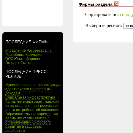
Фирмы раздела
Сортировать по:
город
Выберите регион:
ПОСЛЕДНИЕ ФИРМЫ
Управление Росреестра по
Республике Калмыкия
ООО Югстройпроект
Эксперт-Смета
ПОСЛЕДНИЕ ПРЕСС-
РЕЛИЗЫ
Муниципальная инфраструктура
адаптируется к цифровым
доходам
Социальная инфраструктура
Калмыкии испытывает нагрузку
из-за ограниченных ресурсов и
роста потребностей населения
Образовательные учреждения
Калмыкии сталкиваются с
ограничениями цифрового
развития и кадровым
дефицитом