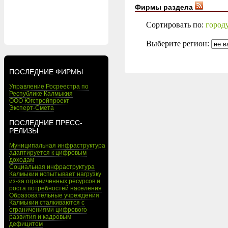
Фирмы раздела
Сортировать по:
город
Выберите регион:
ПОСЛЕДНИЕ ФИРМЫ
Управление Росреестра по
Республике Калмыкия
ООО Югстройпроект
Эксперт-Смета
ПОСЛЕДНИЕ ПРЕСС-
РЕЛИЗЫ
Муниципальная инфраструктура
адаптируется к цифровым
доходам
Социальная инфраструктура
Калмыкии испытывает нагрузку
из-за ограниченных ресурсов и
роста потребностей населения
Образовательные учреждения
Калмыкии сталкиваются с
ограничениями цифрового
развития и кадровым
дефицитом