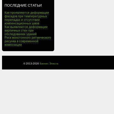
ПОСЛЕДНИЕ СТАТЬИ
Как проявляются деформации
фасадов при температурных
перепадах и отсутствии
компенсационных швов
Как выявляются деформации
кирпичных стен при
обследовании зданий
Риск монотонного ритмического
рисунка в современной
композиции
© 2013-
2026
Бизнес Элиста