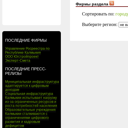
Фирмы раздела
Сортировать по:
город
Выберите регион:
ПОСЛЕДНИЕ ФИРМЫ
Управление Росреестра по
Республике Калмыкия
ООО Югстройпроект
Эксперт-Смета
ПОСЛЕДНИЕ ПРЕСС-
РЕЛИЗЫ
Муниципальная инфраструктура
адаптируется к цифровым
доходам
Социальная инфраструктура
Калмыкии испытывает нагрузку
из-за ограниченных ресурсов и
роста потребностей населения
Образовательные учреждения
Калмыкии сталкиваются с
ограничениями цифрового
развития и кадровым
дефицитом