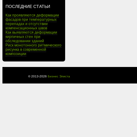
ПОСЛЕДНИЕ СТАТЬИ
Как проявляются деформации
фасадов при температурных
перепадах и отсутствии
компенсационных швов
Как выявляются деформации
кирпичных стен при
обследовании зданий
Риск монотонного ритмического
рисунка в современной
композиции
© 2013-
2026
Бизнес Элиста