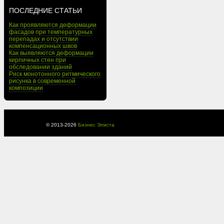
ПОСЛЕДНИЕ СТАТЬИ
Как проявляются деформации
фасадов при температурных
перепадах и отсутствии
компенсационных швов
Как выявляются деформации
кирпичных стен при
обследовании зданий
Риск монотонного ритмического
рисунка в современной
композиции
© 2013-
2026
Бизнес Элиста