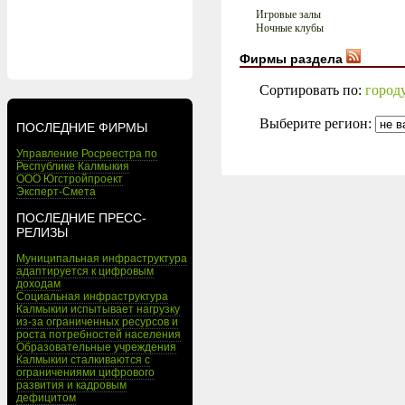
Игровые залы
Ночные клубы
Фирмы раздела
Сортировать по:
город
Выберите регион:
ПОСЛЕДНИЕ ФИРМЫ
Управление Росреестра по
Республике Калмыкия
ООО Югстройпроект
Эксперт-Смета
ПОСЛЕДНИЕ ПРЕСС-
РЕЛИЗЫ
Муниципальная инфраструктура
адаптируется к цифровым
доходам
Социальная инфраструктура
Калмыкии испытывает нагрузку
из-за ограниченных ресурсов и
роста потребностей населения
Образовательные учреждения
Калмыкии сталкиваются с
ограничениями цифрового
развития и кадровым
дефицитом